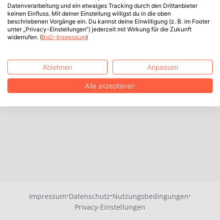
Datenverarbeitung und ein etwaiges Tracking durch den Drittanbieter
keinen Einfluss. Mit deiner Einstellung willigst du in die oben
beschriebenen Vorgänge ein. Du kannst deine Einwilligung (z. B. im Footer
unter „Privacy-Einstellungen“) jederzeit mit Wirkung für die Zukunft
widerrufen. (
BoD-Impressum
)
Ablehnen
Anpassen
Alle akzeptieren
·
·
·
Impressum
Datenschutz
Nutzungsbedingungen
Privacy-Einstellungen