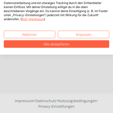
Datenverarbeitung und ein etwaiges Tracking durch den Drittanbieter
keinen Einfluss. Mit deiner Einstellung willigst du in die oben
beschriebenen Vorgänge ein. Du kannst deine Einwilligung (z. B. im Footer
unter „Privacy-Einstellungen“) jederzeit mit Wirkung für die Zukunft
widerrufen. (
BoD-Impressum
)
Ablehnen
Anpassen
Alle akzeptieren
·
·
·
Impressum
Datenschutz
Nutzungsbedingungen
Privacy-Einstellungen