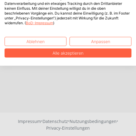
Datenverarbeitung und ein etwaiges Tracking durch den Drittanbieter
keinen Einfluss. Mit deiner Einstellung willigst du in die oben
beschriebenen Vorgänge ein. Du kannst deine Einwilligung (z. B. im Footer
unter „Privacy-Einstellungen“) jederzeit mit Wirkung für die Zukunft
widerrufen. (
BoD-Impressum
)
Ablehnen
Anpassen
Alle akzeptieren
·
·
·
Impressum
Datenschutz
Nutzungsbedingungen
Privacy-Einstellungen