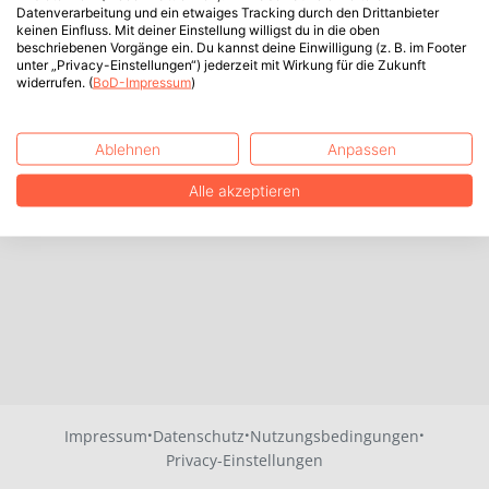
Datenverarbeitung und ein etwaiges Tracking durch den Drittanbieter
keinen Einfluss. Mit deiner Einstellung willigst du in die oben
beschriebenen Vorgänge ein. Du kannst deine Einwilligung (z. B. im Footer
unter „Privacy-Einstellungen“) jederzeit mit Wirkung für die Zukunft
widerrufen. (
BoD-Impressum
)
Ablehnen
Anpassen
Alle akzeptieren
·
·
·
Impressum
Datenschutz
Nutzungsbedingungen
Privacy-Einstellungen