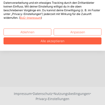
Datenverarbeitung und ein etwaiges Tracking durch den Drittanbieter
keinen Einfluss. Mit deiner Einstellung willigst du in die oben
beschriebenen Vorgänge ein. Du kannst deine Einwilligung (z. B. im Footer
unter „Privacy-Einstellungen“) jederzeit mit Wirkung für die Zukunft
widerrufen. (
BoD-Impressum
)
Ablehnen
Anpassen
Alle akzeptieren
·
·
·
Impressum
Datenschutz
Nutzungsbedingungen
Privacy-Einstellungen