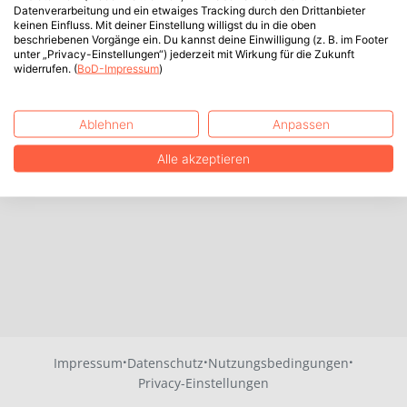
Datenverarbeitung und ein etwaiges Tracking durch den Drittanbieter
keinen Einfluss. Mit deiner Einstellung willigst du in die oben
beschriebenen Vorgänge ein. Du kannst deine Einwilligung (z. B. im Footer
unter „Privacy-Einstellungen“) jederzeit mit Wirkung für die Zukunft
widerrufen. (
BoD-Impressum
)
Ablehnen
Anpassen
Alle akzeptieren
·
·
·
Impressum
Datenschutz
Nutzungsbedingungen
Privacy-Einstellungen