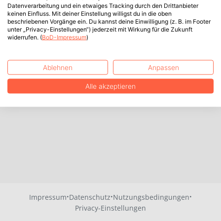
Datenverarbeitung und ein etwaiges Tracking durch den Drittanbieter
keinen Einfluss. Mit deiner Einstellung willigst du in die oben
beschriebenen Vorgänge ein. Du kannst deine Einwilligung (z. B. im Footer
unter „Privacy-Einstellungen“) jederzeit mit Wirkung für die Zukunft
widerrufen. (
BoD-Impressum
)
Ablehnen
Anpassen
Alle akzeptieren
·
·
·
Impressum
Datenschutz
Nutzungsbedingungen
Privacy-Einstellungen