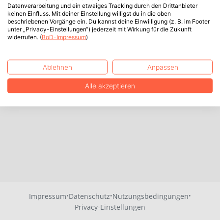
Datenverarbeitung und ein etwaiges Tracking durch den Drittanbieter
keinen Einfluss. Mit deiner Einstellung willigst du in die oben
beschriebenen Vorgänge ein. Du kannst deine Einwilligung (z. B. im Footer
unter „Privacy-Einstellungen“) jederzeit mit Wirkung für die Zukunft
widerrufen. (
BoD-Impressum
)
Ablehnen
Anpassen
Alle akzeptieren
·
·
·
Impressum
Datenschutz
Nutzungsbedingungen
Privacy-Einstellungen