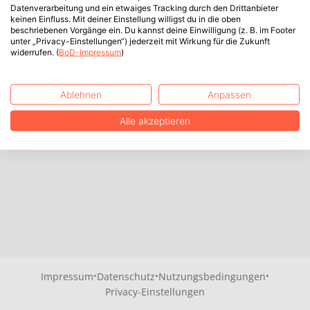
Datenverarbeitung und ein etwaiges Tracking durch den Drittanbieter
keinen Einfluss. Mit deiner Einstellung willigst du in die oben
beschriebenen Vorgänge ein. Du kannst deine Einwilligung (z. B. im Footer
unter „Privacy-Einstellungen“) jederzeit mit Wirkung für die Zukunft
widerrufen. (
BoD-Impressum
)
Ablehnen
Anpassen
Alle akzeptieren
·
·
·
Impressum
Datenschutz
Nutzungsbedingungen
Privacy-Einstellungen