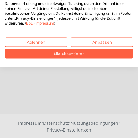
Datenverarbeitung und ein etwaiges Tracking durch den Drittanbieter
keinen Einfluss. Mit deiner Einstellung willigst du in die oben
beschriebenen Vorgänge ein. Du kannst deine Einwilligung (z. B. im Footer
unter „Privacy-Einstellungen“) jederzeit mit Wirkung für die Zukunft
widerrufen. (
BoD-Impressum
)
Ablehnen
Anpassen
Alle akzeptieren
·
·
·
Impressum
Datenschutz
Nutzungsbedingungen
Privacy-Einstellungen