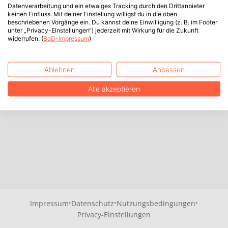
Datenverarbeitung und ein etwaiges Tracking durch den Drittanbieter
keinen Einfluss. Mit deiner Einstellung willigst du in die oben
beschriebenen Vorgänge ein. Du kannst deine Einwilligung (z. B. im Footer
unter „Privacy-Einstellungen“) jederzeit mit Wirkung für die Zukunft
widerrufen. (
BoD-Impressum
)
Ablehnen
Anpassen
Alle akzeptieren
·
·
·
Impressum
Datenschutz
Nutzungsbedingungen
Privacy-Einstellungen