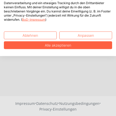
Datenverarbeitung und ein etwaiges Tracking durch den Drittanbieter
keinen Einfluss. Mit deiner Einstellung willigst du in die oben
beschriebenen Vorgänge ein. Du kannst deine Einwilligung (z. B. im Footer
unter „Privacy-Einstellungen“) jederzeit mit Wirkung für die Zukunft
widerrufen. (
BoD-Impressum
)
Ablehnen
Anpassen
Alle akzeptieren
·
·
·
Impressum
Datenschutz
Nutzungsbedingungen
Privacy-Einstellungen