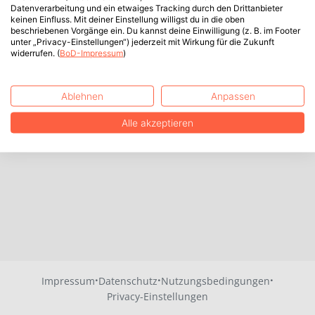
Datenverarbeitung und ein etwaiges Tracking durch den Drittanbieter
keinen Einfluss. Mit deiner Einstellung willigst du in die oben
beschriebenen Vorgänge ein. Du kannst deine Einwilligung (z. B. im Footer
unter „Privacy-Einstellungen“) jederzeit mit Wirkung für die Zukunft
widerrufen. (
BoD-Impressum
)
Ablehnen
Anpassen
Alle akzeptieren
·
·
·
Impressum
Datenschutz
Nutzungsbedingungen
Privacy-Einstellungen