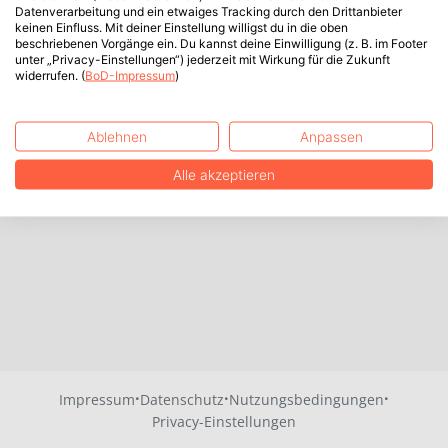
Datenverarbeitung und ein etwaiges Tracking durch den Drittanbieter
keinen Einfluss. Mit deiner Einstellung willigst du in die oben
beschriebenen Vorgänge ein. Du kannst deine Einwilligung (z. B. im Footer
unter „Privacy-Einstellungen“) jederzeit mit Wirkung für die Zukunft
widerrufen. (
BoD-Impressum
)
Ablehnen
Anpassen
Alle akzeptieren
·
·
·
Impressum
Datenschutz
Nutzungsbedingungen
Privacy-Einstellungen