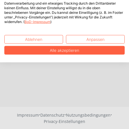
Datenverarbeitung und ein etwaiges Tracking durch den Drittanbieter
keinen Einfluss. Mit deiner Einstellung willigst du in die oben
beschriebenen Vorgänge ein. Du kannst deine Einwilligung (z. B. im Footer
unter „Privacy-Einstellungen“) jederzeit mit Wirkung für die Zukunft
widerrufen. (
BoD-Impressum
)
Ablehnen
Anpassen
Alle akzeptieren
·
·
·
Impressum
Datenschutz
Nutzungsbedingungen
Privacy-Einstellungen