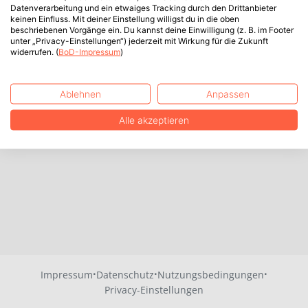
Datenverarbeitung und ein etwaiges Tracking durch den Drittanbieter
keinen Einfluss. Mit deiner Einstellung willigst du in die oben
beschriebenen Vorgänge ein. Du kannst deine Einwilligung (z. B. im Footer
unter „Privacy-Einstellungen“) jederzeit mit Wirkung für die Zukunft
widerrufen. (
BoD-Impressum
)
Ablehnen
Anpassen
Alle akzeptieren
·
·
·
Impressum
Datenschutz
Nutzungsbedingungen
Privacy-Einstellungen