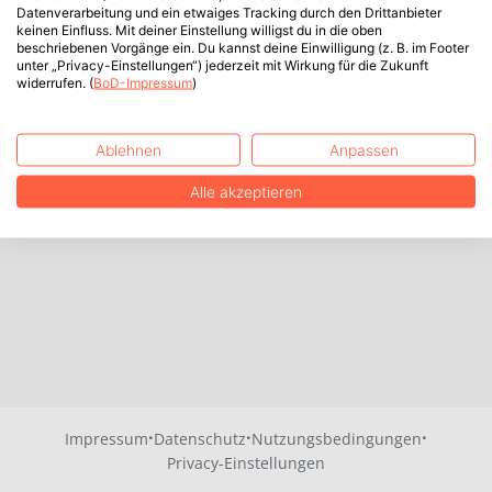
Datenverarbeitung und ein etwaiges Tracking durch den Drittanbieter
keinen Einfluss. Mit deiner Einstellung willigst du in die oben
beschriebenen Vorgänge ein. Du kannst deine Einwilligung (z. B. im Footer
unter „Privacy-Einstellungen“) jederzeit mit Wirkung für die Zukunft
widerrufen. (
BoD-Impressum
)
Ablehnen
Anpassen
Alle akzeptieren
·
·
·
Impressum
Datenschutz
Nutzungsbedingungen
Privacy-Einstellungen