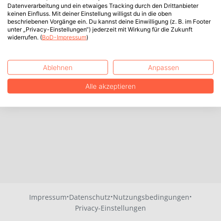
Datenverarbeitung und ein etwaiges Tracking durch den Drittanbieter
keinen Einfluss. Mit deiner Einstellung willigst du in die oben
beschriebenen Vorgänge ein. Du kannst deine Einwilligung (z. B. im Footer
unter „Privacy-Einstellungen“) jederzeit mit Wirkung für die Zukunft
widerrufen. (
BoD-Impressum
)
Ablehnen
Anpassen
Alle akzeptieren
·
·
·
Impressum
Datenschutz
Nutzungsbedingungen
Privacy-Einstellungen