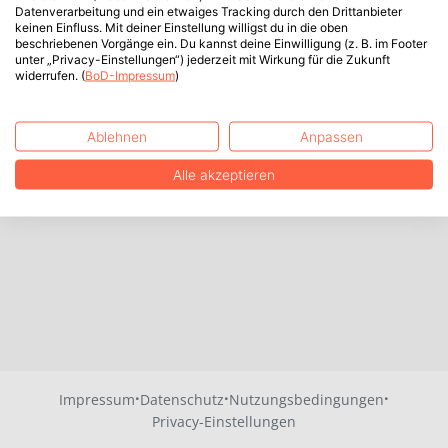
Datenverarbeitung und ein etwaiges Tracking durch den Drittanbieter
keinen Einfluss. Mit deiner Einstellung willigst du in die oben
beschriebenen Vorgänge ein. Du kannst deine Einwilligung (z. B. im Footer
unter „Privacy-Einstellungen“) jederzeit mit Wirkung für die Zukunft
widerrufen. (
BoD-Impressum
)
Ablehnen
Anpassen
Alle akzeptieren
·
·
·
Impressum
Datenschutz
Nutzungsbedingungen
Privacy-Einstellungen