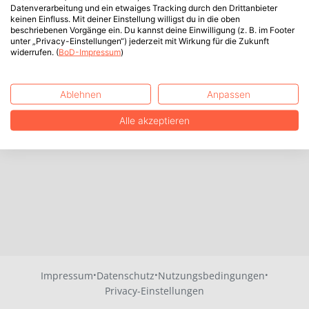
Datenverarbeitung und ein etwaiges Tracking durch den Drittanbieter
keinen Einfluss. Mit deiner Einstellung willigst du in die oben
beschriebenen Vorgänge ein. Du kannst deine Einwilligung (z. B. im Footer
unter „Privacy-Einstellungen“) jederzeit mit Wirkung für die Zukunft
widerrufen. (
BoD-Impressum
)
Ablehnen
Anpassen
Alle akzeptieren
·
·
·
Impressum
Datenschutz
Nutzungsbedingungen
Privacy-Einstellungen