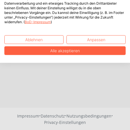
Datenverarbeitung und ein etwaiges Tracking durch den Drittanbieter
keinen Einfluss. Mit deiner Einstellung willigst du in die oben
beschriebenen Vorgänge ein. Du kannst deine Einwilligung (z. B. im Footer
unter „Privacy-Einstellungen“) jederzeit mit Wirkung für die Zukunft
widerrufen. (
BoD-Impressum
)
Ablehnen
Anpassen
Alle akzeptieren
·
·
·
Impressum
Datenschutz
Nutzungsbedingungen
Privacy-Einstellungen