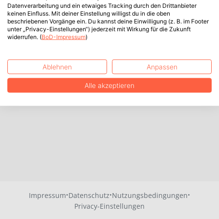
Datenverarbeitung und ein etwaiges Tracking durch den Drittanbieter
keinen Einfluss. Mit deiner Einstellung willigst du in die oben
beschriebenen Vorgänge ein. Du kannst deine Einwilligung (z. B. im Footer
unter „Privacy-Einstellungen“) jederzeit mit Wirkung für die Zukunft
widerrufen. (
BoD-Impressum
)
Ablehnen
Anpassen
Alle akzeptieren
·
·
·
Impressum
Datenschutz
Nutzungsbedingungen
Privacy-Einstellungen