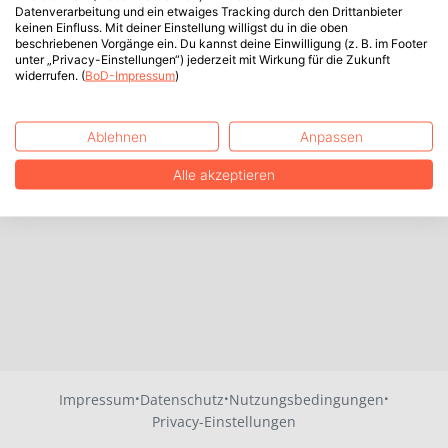
Datenverarbeitung und ein etwaiges Tracking durch den Drittanbieter
keinen Einfluss. Mit deiner Einstellung willigst du in die oben
beschriebenen Vorgänge ein. Du kannst deine Einwilligung (z. B. im Footer
unter „Privacy-Einstellungen“) jederzeit mit Wirkung für die Zukunft
widerrufen. (
BoD-Impressum
)
Ablehnen
Anpassen
Alle akzeptieren
·
·
·
Impressum
Datenschutz
Nutzungsbedingungen
Privacy-Einstellungen