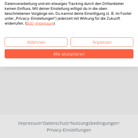
Datenverarbeitung und ein etwaiges Tracking durch den Drittanbieter
keinen Einfluss. Mit deiner Einstellung willigst du in die oben
beschriebenen Vorgänge ein. Du kannst deine Einwilligung (z. B. im Footer
unter „Privacy-Einstellungen“) jederzeit mit Wirkung für die Zukunft
widerrufen. (
BoD-Impressum
)
Ablehnen
Anpassen
Alle akzeptieren
·
·
·
Impressum
Datenschutz
Nutzungsbedingungen
Privacy-Einstellungen