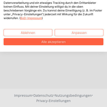
Datenverarbeitung und ein etwaiges Tracking durch den Drittanbieter
keinen Einfluss. Mit deiner Einstellung willigst du in die oben
beschriebenen Vorgänge ein. Du kannst deine Einwilligung (z. B. im Footer
unter „Privacy-Einstellungen“) jederzeit mit Wirkung für die Zukunft
widerrufen. (
BoD-Impressum
)
Ablehnen
Anpassen
Alle akzeptieren
·
·
·
Impressum
Datenschutz
Nutzungsbedingungen
Privacy-Einstellungen