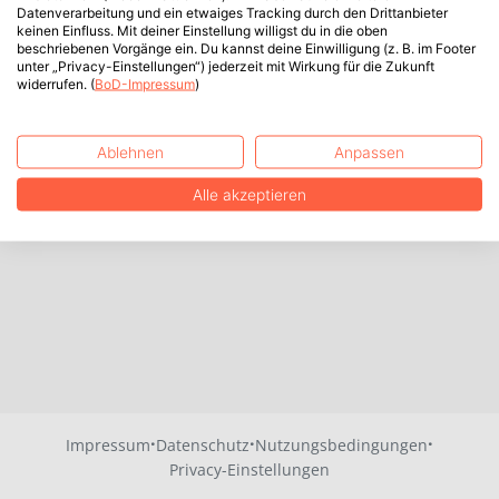
Datenverarbeitung und ein etwaiges Tracking durch den Drittanbieter
keinen Einfluss. Mit deiner Einstellung willigst du in die oben
beschriebenen Vorgänge ein. Du kannst deine Einwilligung (z. B. im Footer
unter „Privacy-Einstellungen“) jederzeit mit Wirkung für die Zukunft
widerrufen. (
BoD-Impressum
)
Ablehnen
Anpassen
Alle akzeptieren
·
·
·
Impressum
Datenschutz
Nutzungsbedingungen
Privacy-Einstellungen