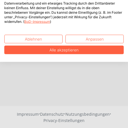
Datenverarbeitung und ein etwaiges Tracking durch den Drittanbieter
keinen Einfluss. Mit deiner Einstellung willigst du in die oben
beschriebenen Vorgänge ein. Du kannst deine Einwilligung (z. B. im Footer
unter „Privacy-Einstellungen“) jederzeit mit Wirkung für die Zukunft
widerrufen. (
BoD-Impressum
)
Ablehnen
Anpassen
Alle akzeptieren
·
·
·
Impressum
Datenschutz
Nutzungsbedingungen
Privacy-Einstellungen