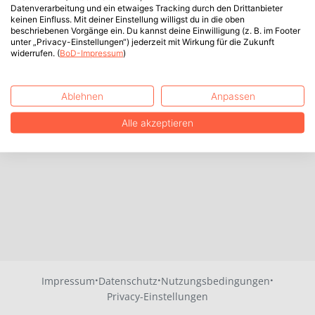
Datenverarbeitung und ein etwaiges Tracking durch den Drittanbieter
keinen Einfluss. Mit deiner Einstellung willigst du in die oben
beschriebenen Vorgänge ein. Du kannst deine Einwilligung (z. B. im Footer
unter „Privacy-Einstellungen“) jederzeit mit Wirkung für die Zukunft
widerrufen. (
BoD-Impressum
)
Ablehnen
Anpassen
Alle akzeptieren
·
·
·
Impressum
Datenschutz
Nutzungsbedingungen
Privacy-Einstellungen