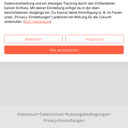
Datenverarbeitung und ein etwaiges Tracking durch den Drittanbieter
keinen Einfluss. Mit deiner Einstellung willigst du in die oben
beschriebenen Vorgänge ein. Du kannst deine Einwilligung (z. B. im Footer
unter „Privacy-Einstellungen“) jederzeit mit Wirkung für die Zukunft
widerrufen. (
BoD-Impressum
)
Ablehnen
Anpassen
Alle akzeptieren
·
·
·
Impressum
Datenschutz
Nutzungsbedingungen
Privacy-Einstellungen