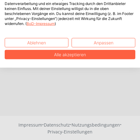
Datenverarbeitung und ein etwaiges Tracking durch den Drittanbieter
keinen Einfluss. Mit deiner Einstellung willigst du in die oben
beschriebenen Vorgänge ein. Du kannst deine Einwilligung (z. B. im Footer
unter „Privacy-Einstellungen“) jederzeit mit Wirkung für die Zukunft
widerrufen. (
BoD-Impressum
)
Ablehnen
Anpassen
Alle akzeptieren
·
·
·
Impressum
Datenschutz
Nutzungsbedingungen
Privacy-Einstellungen