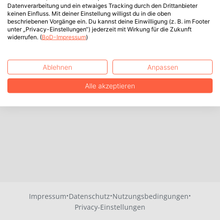
Datenverarbeitung und ein etwaiges Tracking durch den Drittanbieter
keinen Einfluss. Mit deiner Einstellung willigst du in die oben
beschriebenen Vorgänge ein. Du kannst deine Einwilligung (z. B. im Footer
unter „Privacy-Einstellungen“) jederzeit mit Wirkung für die Zukunft
widerrufen. (
BoD-Impressum
)
Ablehnen
Anpassen
Alle akzeptieren
·
·
·
Impressum
Datenschutz
Nutzungsbedingungen
Privacy-Einstellungen