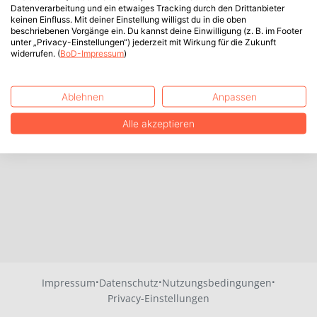
Datenverarbeitung und ein etwaiges Tracking durch den Drittanbieter
keinen Einfluss. Mit deiner Einstellung willigst du in die oben
beschriebenen Vorgänge ein. Du kannst deine Einwilligung (z. B. im Footer
unter „Privacy-Einstellungen“) jederzeit mit Wirkung für die Zukunft
widerrufen. (
BoD-Impressum
)
Ablehnen
Anpassen
Alle akzeptieren
·
·
·
Impressum
Datenschutz
Nutzungsbedingungen
Privacy-Einstellungen