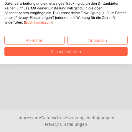
Datenverarbeitung und ein etwaiges Tracking durch den Drittanbieter
keinen Einfluss. Mit deiner Einstellung willigst du in die oben
beschriebenen Vorgänge ein. Du kannst deine Einwilligung (z. B. im Footer
unter „Privacy-Einstellungen“) jederzeit mit Wirkung für die Zukunft
widerrufen. (
BoD-Impressum
)
Ablehnen
Anpassen
Alle akzeptieren
·
·
·
Impressum
Datenschutz
Nutzungsbedingungen
Privacy-Einstellungen