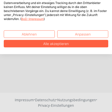
Datenverarbeitung und ein etwaiges Tracking durch den Drittanbieter
keinen Einfluss. Mit deiner Einstellung willigst du in die oben
beschriebenen Vorgänge ein. Du kannst deine Einwilligung (z. B. im Footer
unter „Privacy-Einstellungen“) jederzeit mit Wirkung für die Zukunft
widerrufen. (
BoD-Impressum
)
Ablehnen
Anpassen
Alle akzeptieren
·
·
·
Impressum
Datenschutz
Nutzungsbedingungen
Privacy-Einstellungen