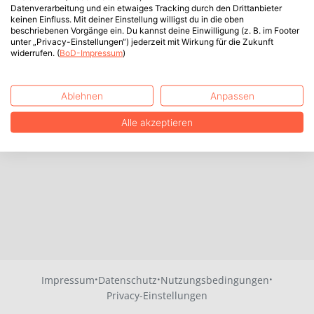
Datenverarbeitung und ein etwaiges Tracking durch den Drittanbieter
keinen Einfluss. Mit deiner Einstellung willigst du in die oben
beschriebenen Vorgänge ein. Du kannst deine Einwilligung (z. B. im Footer
unter „Privacy-Einstellungen“) jederzeit mit Wirkung für die Zukunft
widerrufen. (
BoD-Impressum
)
Ablehnen
Anpassen
Alle akzeptieren
·
·
·
Impressum
Datenschutz
Nutzungsbedingungen
Privacy-Einstellungen