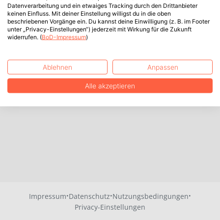
Datenverarbeitung und ein etwaiges Tracking durch den Drittanbieter
keinen Einfluss. Mit deiner Einstellung willigst du in die oben
beschriebenen Vorgänge ein. Du kannst deine Einwilligung (z. B. im Footer
unter „Privacy-Einstellungen“) jederzeit mit Wirkung für die Zukunft
widerrufen. (
BoD-Impressum
)
Ablehnen
Anpassen
Alle akzeptieren
·
·
·
Impressum
Datenschutz
Nutzungsbedingungen
Privacy-Einstellungen