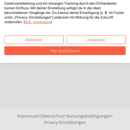
Datenverarbeitung und ein etwaiges Tracking durch den Drittanbieter
keinen Einfluss. Mit deiner Einstellung willigst du in die oben
beschriebenen Vorgänge ein. Du kannst deine Einwilligung (z. B. im Footer
unter „Privacy-Einstellungen“) jederzeit mit Wirkung für die Zukunft
widerrufen. (
BoD-Impressum
)
Ablehnen
Anpassen
Alle akzeptieren
·
·
·
Impressum
Datenschutz
Nutzungsbedingungen
Privacy-Einstellungen