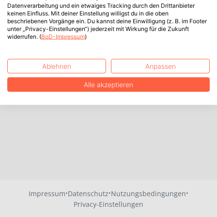
Datenverarbeitung und ein etwaiges Tracking durch den Drittanbieter
keinen Einfluss. Mit deiner Einstellung willigst du in die oben
beschriebenen Vorgänge ein. Du kannst deine Einwilligung (z. B. im Footer
unter „Privacy-Einstellungen“) jederzeit mit Wirkung für die Zukunft
widerrufen. (
BoD-Impressum
)
Ablehnen
Anpassen
Alle akzeptieren
·
·
·
Impressum
Datenschutz
Nutzungsbedingungen
Privacy-Einstellungen