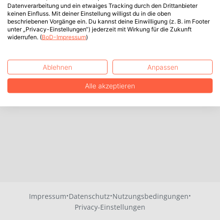
Datenverarbeitung und ein etwaiges Tracking durch den Drittanbieter
keinen Einfluss. Mit deiner Einstellung willigst du in die oben
beschriebenen Vorgänge ein. Du kannst deine Einwilligung (z. B. im Footer
unter „Privacy-Einstellungen“) jederzeit mit Wirkung für die Zukunft
widerrufen. (
BoD-Impressum
)
Ablehnen
Anpassen
Alle akzeptieren
·
·
·
Impressum
Datenschutz
Nutzungsbedingungen
Privacy-Einstellungen