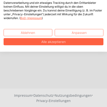
Datenverarbeitung und ein etwaiges Tracking durch den Drittanbieter
keinen Einfluss. Mit deiner Einstellung willigst du in die oben
beschriebenen Vorgänge ein. Du kannst deine Einwilligung (z. B. im Footer
unter „Privacy-Einstellungen“) jederzeit mit Wirkung für die Zukunft
widerrufen. (
BoD-Impressum
)
Ablehnen
Anpassen
Alle akzeptieren
·
·
·
Impressum
Datenschutz
Nutzungsbedingungen
Privacy-Einstellungen