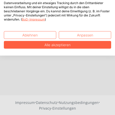
Datenverarbeitung und ein etwaiges Tracking durch den Drittanbieter
keinen Einfluss. Mit deiner Einstellung willigst du in die oben
beschriebenen Vorgänge ein. Du kannst deine Einwilligung (z. B. im Footer
unter „Privacy-Einstellungen“) jederzeit mit Wirkung für die Zukunft
widerrufen. (
BoD-Impressum
)
Ablehnen
Anpassen
Alle akzeptieren
·
·
·
Impressum
Datenschutz
Nutzungsbedingungen
Privacy-Einstellungen