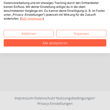
Datenverarbeitung und ein etwaiges Tracking durch den Drittanbieter
keinen Einfluss. Mit deiner Einstellung willigst du in die oben
beschriebenen Vorgänge ein. Du kannst deine Einwilligung (z. B. im Footer
unter „Privacy-Einstellungen“) jederzeit mit Wirkung für die Zukunft
widerrufen. (
BoD-Impressum
)
Ablehnen
Anpassen
Alle akzeptieren
·
·
·
Impressum
Datenschutz
Nutzungsbedingungen
Privacy-Einstellungen