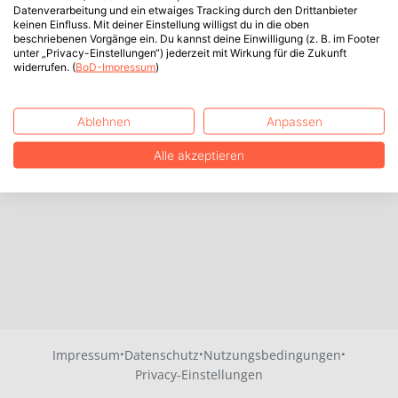
Datenverarbeitung und ein etwaiges Tracking durch den Drittanbieter
keinen Einfluss. Mit deiner Einstellung willigst du in die oben
beschriebenen Vorgänge ein. Du kannst deine Einwilligung (z. B. im Footer
unter „Privacy-Einstellungen“) jederzeit mit Wirkung für die Zukunft
widerrufen. (
BoD-Impressum
)
Ablehnen
Anpassen
Alle akzeptieren
·
·
·
Impressum
Datenschutz
Nutzungsbedingungen
Privacy-Einstellungen