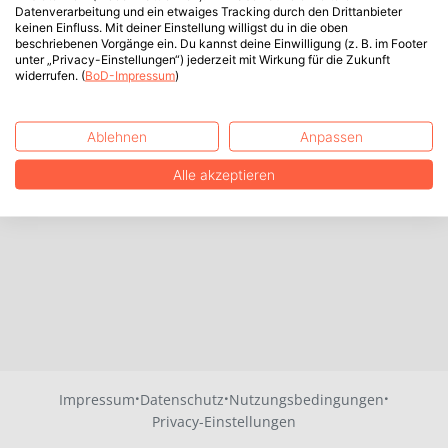
Datenverarbeitung und ein etwaiges Tracking durch den Drittanbieter
keinen Einfluss. Mit deiner Einstellung willigst du in die oben
beschriebenen Vorgänge ein. Du kannst deine Einwilligung (z. B. im Footer
unter „Privacy-Einstellungen“) jederzeit mit Wirkung für die Zukunft
widerrufen. (
BoD-Impressum
)
Ablehnen
Anpassen
Alle akzeptieren
·
·
·
Impressum
Datenschutz
Nutzungsbedingungen
Privacy-Einstellungen