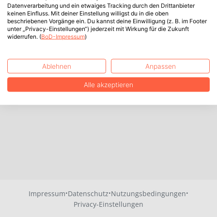
Datenverarbeitung und ein etwaiges Tracking durch den Drittanbieter
keinen Einfluss. Mit deiner Einstellung willigst du in die oben
beschriebenen Vorgänge ein. Du kannst deine Einwilligung (z. B. im Footer
unter „Privacy-Einstellungen“) jederzeit mit Wirkung für die Zukunft
widerrufen. (
BoD-Impressum
)
Ablehnen
Anpassen
Alle akzeptieren
·
·
·
Impressum
Datenschutz
Nutzungsbedingungen
Privacy-Einstellungen