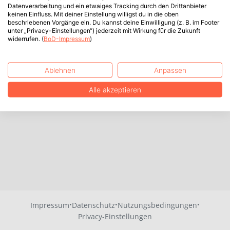
Datenverarbeitung und ein etwaiges Tracking durch den Drittanbieter
keinen Einfluss. Mit deiner Einstellung willigst du in die oben
beschriebenen Vorgänge ein. Du kannst deine Einwilligung (z. B. im Footer
unter „Privacy-Einstellungen“) jederzeit mit Wirkung für die Zukunft
widerrufen. (
BoD-Impressum
)
Ablehnen
Anpassen
Alle akzeptieren
·
·
·
Impressum
Datenschutz
Nutzungsbedingungen
Privacy-Einstellungen