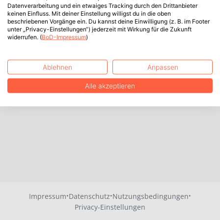
Datenverarbeitung und ein etwaiges Tracking durch den Drittanbieter
keinen Einfluss. Mit deiner Einstellung willigst du in die oben
beschriebenen Vorgänge ein. Du kannst deine Einwilligung (z. B. im Footer
unter „Privacy-Einstellungen“) jederzeit mit Wirkung für die Zukunft
widerrufen. (
BoD-Impressum
)
Ablehnen
Anpassen
Alle akzeptieren
·
·
·
Impressum
Datenschutz
Nutzungsbedingungen
Privacy-Einstellungen