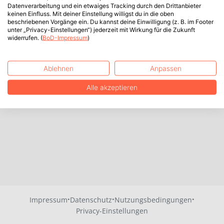
Datenverarbeitung und ein etwaiges Tracking durch den Drittanbieter
keinen Einfluss. Mit deiner Einstellung willigst du in die oben
beschriebenen Vorgänge ein. Du kannst deine Einwilligung (z. B. im Footer
unter „Privacy-Einstellungen“) jederzeit mit Wirkung für die Zukunft
widerrufen. (
BoD-Impressum
)
Ablehnen
Anpassen
Alle akzeptieren
·
·
·
Impressum
Datenschutz
Nutzungsbedingungen
Privacy-Einstellungen