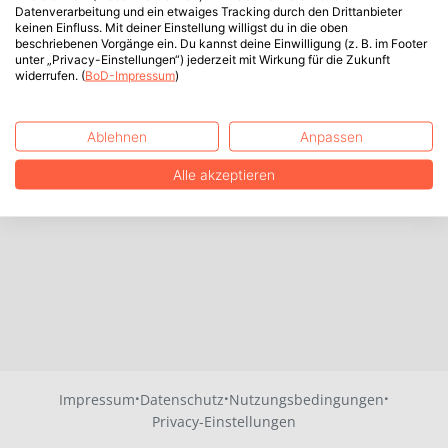
Datenverarbeitung und ein etwaiges Tracking durch den Drittanbieter
keinen Einfluss. Mit deiner Einstellung willigst du in die oben
beschriebenen Vorgänge ein. Du kannst deine Einwilligung (z. B. im Footer
unter „Privacy-Einstellungen“) jederzeit mit Wirkung für die Zukunft
widerrufen. (
BoD-Impressum
)
Ablehnen
Anpassen
Alle akzeptieren
·
·
·
Impressum
Datenschutz
Nutzungsbedingungen
Privacy-Einstellungen