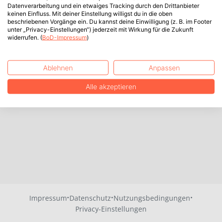
Datenverarbeitung und ein etwaiges Tracking durch den Drittanbieter
keinen Einfluss. Mit deiner Einstellung willigst du in die oben
beschriebenen Vorgänge ein. Du kannst deine Einwilligung (z. B. im Footer
unter „Privacy-Einstellungen“) jederzeit mit Wirkung für die Zukunft
widerrufen. (
BoD-Impressum
)
Ablehnen
Anpassen
Alle akzeptieren
·
·
·
Impressum
Datenschutz
Nutzungsbedingungen
Privacy-Einstellungen